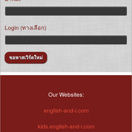
Login (ทางเลือก)
Our Websites:
english-and-i.com
kids.english-and-i.com